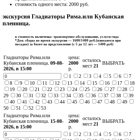
стоимость одного места:
2000
руб.
экскурсия Гладиаторы Рима.или Кубанская
пленница.
в стоимость включены: транспортное обслуживание, услуги гида
*Доп. сборы во время экскурсии —
1600/1400
руб.(взимаются при
посадке) за
билет на представление (с 5 до 12 лет — 1400 руб)
Гладиаторы Рима.или
цена:
осталось
Кубанская пленница.
09-08-
2000
ВЫБРАТЬ
мест
21
2026,
в 15:00
р.
1
2
3
4
5
6
7
8
9
10
11
12
13
14
15
16
17
18
19
20
21
22
23
24
25
26
27
28
29
30
31
32
33
34
35
36
37
38
39
40
41
42
43
44
45
46
47
48
49
50
51
52
53
Гладиаторы Рима.или
цена:
осталось
Кубанская пленница.
15-08-
2000
ВЫБРАТЬ
мест
21
2026,
в 15:00
р.
1
2
3
4
5
6
7