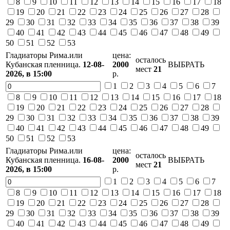
8
9
10
11
12
13
14
15
16
17
18
19
20
21
22
23
24
25
26
27
28
29
30
31
32
33
34
35
36
37
38
39
40
41
42
43
44
45
46
47
48
49
50
51
52
53
Гладиаторы Рима.или
цена:
осталось
Кубанская пленница.
12-08-
2000
ВЫБРАТЬ
мест
21
2026,
в 15:00
р.
1
2
3
4
5
6
7
8
9
10
11
12
13
14
15
16
17
18
19
20
21
22
23
24
25
26
27
28
29
30
31
32
33
34
35
36
37
38
39
40
41
42
43
44
45
46
47
48
49
50
51
52
53
Гладиаторы Рима.или
цена:
осталось
Кубанская пленница.
16-08-
2000
ВЫБРАТЬ
мест
21
2026,
в 15:00
р.
1
2
3
4
5
6
7
8
9
10
11
12
13
14
15
16
17
18
19
20
21
22
23
24
25
26
27
28
29
30
31
32
33
34
35
36
37
38
39
40
41
42
43
44
45
46
47
48
49