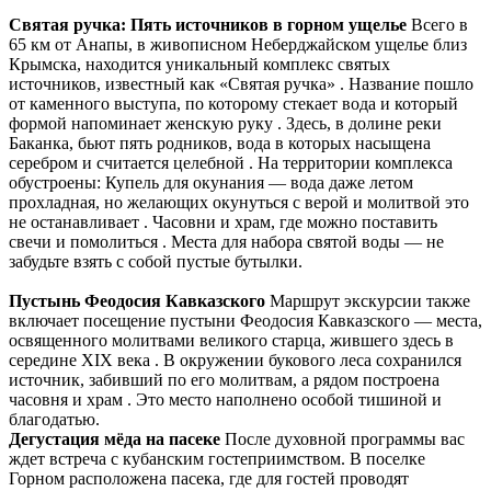
Святая ручка: Пять источников в горном ущелье
Всего в
65 км от Анапы, в живописном Неберджайском ущелье близ
Крымска, находится уникальный комплекс святых
источников, известный как «Святая ручка» . Название пошло
от каменного выступа, по которому стекает вода и который
формой напоминает женскую руку . Здесь, в долине реки
Баканка, бьют пять родников, вода в которых насыщена
серебром и считается целебной . На территории комплекса
обустроены: Купель для окунания — вода даже летом
прохладная, но желающих окунуться с верой и молитвой это
не останавливает . Часовни и храм, где можно поставить
свечи и помолиться . Места для набора святой воды — не
забудьте взять с собой пустые бутылки.
Пустынь Феодосия Кавказского
Маршрут экскурсии также
включает посещение пустыни Феодосия Кавказского — места,
освященного молитвами великого старца, жившего здесь в
середине XIX века . В окружении букового леса сохранился
источник, забивший по его молитвам, а рядом построена
часовня и храм . Это место наполнено особой тишиной и
благодатью.
Дегустация мёда на пасеке
После духовной программы вас
ждет встреча с кубанским гостеприимством. В поселке
Горном расположена пасека, где для гостей проводят