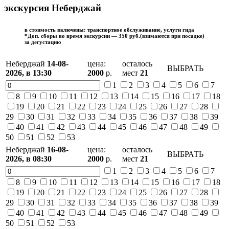
экскурсия Неберджай
в стоимость включены: транспортное обслуживание, услуги гида
*Доп. сборы во время экскурсии —
350
руб.(взимаются при посадке)
за
дегустацию
Неберджай
14-08-
цена:
осталось
ВЫБРАТЬ
2026,
в 13:30
2000
р.
мест
21
1
2
3
4
5
6
7
8
9
10
11
12
13
14
15
16
17
18
19
20
21
22
23
24
25
26
27
28
29
30
31
32
33
34
35
36
37
38
39
40
41
42
43
44
45
46
47
48
49
50
51
52
53
Неберджай
16-08-
цена:
осталось
ВЫБРАТЬ
2026,
в 08:30
2000
р.
мест
21
1
2
3
4
5
6
7
8
9
10
11
12
13
14
15
16
17
18
19
20
21
22
23
24
25
26
27
28
29
30
31
32
33
34
35
36
37
38
39
40
41
42
43
44
45
46
47
48
49
50
51
52
53