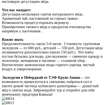
настоящую дегустацию мёда.
Что вас ожидает:
Дегустация нескольких сортов натурального мёда .
Ароматный чай, настоянный на горных травах .
Возможность продегустировать медовуху .
Приобретение свежего мёда и продуктов пчеловодства
напрямую у пасечников .
Важно знать
Продолжительность: около 5-6 часов . Стоимость: групповая
экскурсия — от 600 руб., детский — 550 руб. Дегустация мёда
оплачивается дополнительно (около 150 руб.) . Что взять:
пустые бутылки для воды, для окунания — сменную одежду и
полотенце, женщинам в часовню — головной убор .
Впечатления: живописные виды горного ущелья, чистый
воздух и умиротворение.
Экскурсия в Неберджай от ТЭФ Круиз Анапа
— это
возможность прикоснуться к святыням, набраться сил и
увезти домой частицу кубанского разнотравья — душистый
мёд и святую воду. Забронируйте тур и откройте для себя
жемчужину предгорья Кавказа!