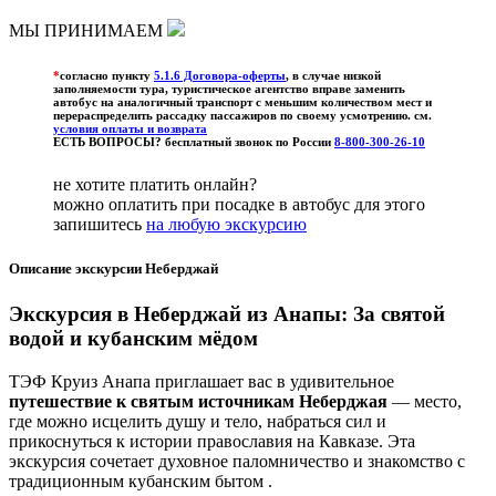
МЫ ПРИНИМАЕМ
*
согласно пункту
5.1.6 Договора-оферты
, в случае низкой
заполняемости тура, туристическое агентство вправе заменить
автобус на аналогичный транспорт с меньшим количеством мест и
перераспределить рассадку пассажиров по своему усмотрению. см.
условия оплаты и возврата
ЕСТЬ ВОПРОСЫ? бесплатный звонок по России
8-800-300-26-10
не хотите платить онлайн?
можно оплатить при посадке в автобус для этого
запишитесь
на любую экскурсию
Описание экскурсии Неберджай
Экскурсия в Неберджай из Анапы: За святой
водой и кубанским мёдом
ТЭФ Круиз Анапа приглашает вас в удивительное
путешествие к святым источникам Неберджая
— место,
где можно исцелить душу и тело, набраться сил и
прикоснуться к истории православия на Кавказе. Эта
экскурсия сочетает духовное паломничество и знакомство с
традиционным кубанским бытом .