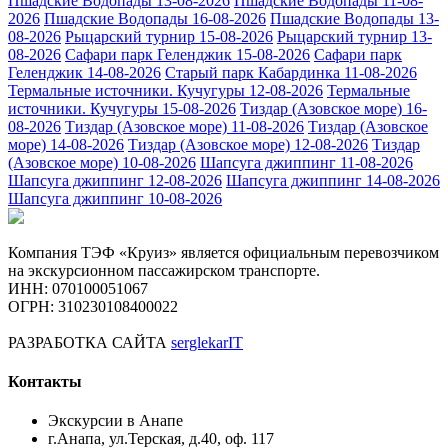
Пшадские Водопады 13-08-2026
Пшадские Водопады 11-08-
2026
Пшадские Водопады 16-08-2026
Пшадские Водопады 13-
08-2026
Рыцарский турнир 15-08-2026
Рыцарский турнир 13-
08-2026
Сафари парк Геленджик 15-08-2026
Сафари парк
Геленджик 14-08-2026
Старый парк Кабардинка 11-08-2026
Термальные источники. Кучугуры 12-08-2026
Термальные
источники. Кучугуры 15-08-2026
Тиздар (Азовское море) 16-
08-2026
Тиздар (Азовское море) 11-08-2026
Тиздар (Азовское
море) 14-08-2026
Тиздар (Азовское море) 12-08-2026
Тиздар
(Азовское море) 10-08-2026
Шапсуга джиппинг 11-08-2026
Шапсуга джиппинг 12-08-2026
Шапсуга джиппинг 14-08-2026
Шапсуга джиппинг 10-08-2026
Компания ТЭФ «Круиз» является официальным перевозчиком
на экскурсионном пассажирском транспорте.
ИНН: 070100051067
ОГРН: 310230108400022
РАЗРАБОТКА САЙТА
serglekarIT
Контакты
Экскурсии в Анапе
г.Анапа, ул.Терская, д.40, оф. 117