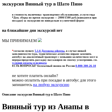
экскурсия Винный тур в Шато Пино
в стоимость включены: транспортное обслуживание, услуги гида
*Доп. сборы во время экскурсии —
2000/1500
руб.(взимаются при
посадке) за
экскурсию по винодельне и улиточной ферме
на ближайшие дни экскурсий нет
МЫ ПРИНИМАЕМ
*
согласно пункту
5.1.6 Договора-оферты
, в случае низкой
заполняемости тура, туристическое агентство вправе заменить
автобус на аналогичный транспорт с меньшим количеством мест и
перераспределить рассадку пассажиров по своему усмотрению. см.
условия оплаты и возврата
ЕСТЬ ВОПРОСЫ? бесплатный звонок по России
8-800-300-26-10
не хотите платить онлайн?
можно оплатить при посадке в автобус для этого
запишитесь
на любую экскурсию
Описание экскурсии Винный тур в Шато Пино
Винный тур из Анапы в