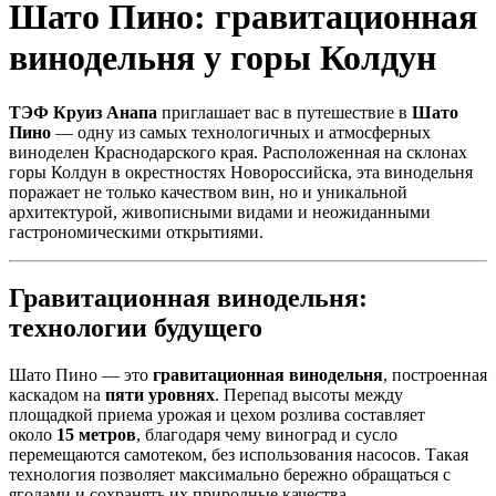
Шато Пино: гравитационная
винодельня у горы Колдун
ТЭФ Круиз Анапа
приглашает вас в путешествие в
Шато
Пино
— одну из самых технологичных и атмосферных
виноделен Краснодарского края. Расположенная на склонах
горы Колдун в окрестностях Новороссийска, эта винодельня
поражает не только качеством вин, но и уникальной
архитектурой, живописными видами и неожиданными
гастрономическими открытиями.
Гравитационная винодельня:
технологии будущего
Шато Пино — это
гравитационная винодельня
, построенная
каскадом на
пяти уровнях
. Перепад высоты между
площадкой приема урожая и цехом розлива составляет
около
15 метров
, благодаря чему виноград и сусло
перемещаются самотеком, без использования насосов. Такая
технология позволяет максимально бережно обращаться с
ягодами и сохранять их природные качества.