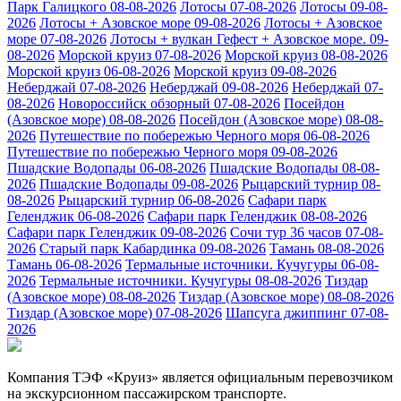
Парк Галицкого 08-08-2026
Лотосы 07-08-2026
Лотосы 09-08-
2026
Лотосы + Азовское море 09-08-2026
Лотосы + Азовское
море 07-08-2026
Лотосы + вулкан Гефест + Азовское море. 09-
08-2026
Морской круиз 07-08-2026
Морской круиз 08-08-2026
Морской круиз 06-08-2026
Морской круиз 09-08-2026
Неберджай 07-08-2026
Неберджай 09-08-2026
Неберджай 07-
08-2026
Новороссийск обзорный 07-08-2026
Посейдон
(Азовское море) 08-08-2026
Посейдон (Азовское море) 08-08-
2026
Путешествие по побережью Черного моря 06-08-2026
Путешествие по побережью Черного моря 09-08-2026
Пшадские Водопады 06-08-2026
Пшадские Водопады 08-08-
2026
Пшадские Водопады 09-08-2026
Рыцарский турнир 08-
08-2026
Рыцарский турнир 06-08-2026
Сафари парк
Геленджик 06-08-2026
Сафари парк Геленджик 08-08-2026
Сафари парк Геленджик 09-08-2026
Сочи тур 36 часов 07-08-
2026
Старый парк Кабардинка 09-08-2026
Тамань 08-08-2026
Тамань 06-08-2026
Термальные источники. Кучугуры 06-08-
2026
Термальные источники. Кучугуры 08-08-2026
Тиздар
(Азовское море) 08-08-2026
Тиздар (Азовское море) 08-08-2026
Тиздар (Азовское море) 07-08-2026
Шапсуга джиппинг 07-08-
2026
Компания ТЭФ «Круиз» является официальным перевозчиком
на экскурсионном пассажирском транспорте.