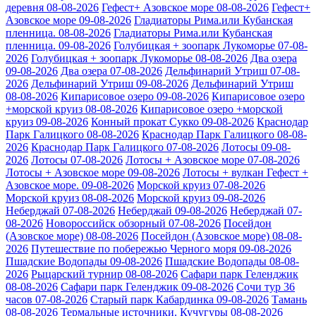
деревня 08-08-2026
Гефест+ Азовское море 08-08-2026
Гефест+
Азовское море 09-08-2026
Гладиаторы Рима.или Кубанская
пленница. 08-08-2026
Гладиаторы Рима.или Кубанская
пленница. 09-08-2026
Голубицкая + зоопарк Лукоморье 07-08-
2026
Голубицкая + зоопарк Лукоморье 08-08-2026
Два озера
09-08-2026
Два озера 07-08-2026
Дельфинарий Утриш 07-08-
2026
Дельфинарий Утриш 09-08-2026
Дельфинарий Утриш
08-08-2026
Кипарисовое озеро 09-08-2026
Кипарисовое озеро
+морской круиз 08-08-2026
Кипарисовое озеро +морской
круиз 09-08-2026
Конный прокат Сукко 09-08-2026
Краснодар
Парк Галицкого 08-08-2026
Краснодар Парк Галицкого 08-08-
2026
Краснодар Парк Галицкого 07-08-2026
Лотосы 09-08-
2026
Лотосы 07-08-2026
Лотосы + Азовское море 07-08-2026
Лотосы + Азовское море 09-08-2026
Лотосы + вулкан Гефест +
Азовское море. 09-08-2026
Морской круиз 07-08-2026
Морской круиз 08-08-2026
Морской круиз 09-08-2026
Неберджай 07-08-2026
Неберджай 09-08-2026
Неберджай 07-
08-2026
Новороссийск обзорный 07-08-2026
Посейдон
(Азовское море) 08-08-2026
Посейдон (Азовское море) 08-08-
2026
Путешествие по побережью Черного моря 09-08-2026
Пшадские Водопады 09-08-2026
Пшадские Водопады 08-08-
2026
Рыцарский турнир 08-08-2026
Сафари парк Геленджик
08-08-2026
Сафари парк Геленджик 09-08-2026
Сочи тур 36
часов 07-08-2026
Старый парк Кабардинка 09-08-2026
Тамань
08-08-2026
Термальные источники. Кучугуры 08-08-2026