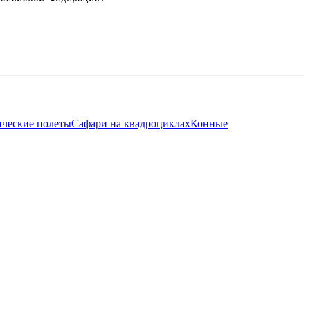
ические полеты
Cафари на квадроциклах
Конные