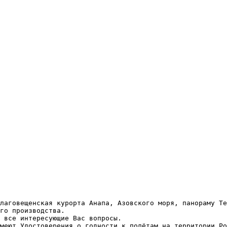
Благовещенская курорта Анапа, Азовского моря, панораму Те
го производства.
 все интересующие Вас вопросы.
меют Удостоверения о годности к полётам на территории Ро