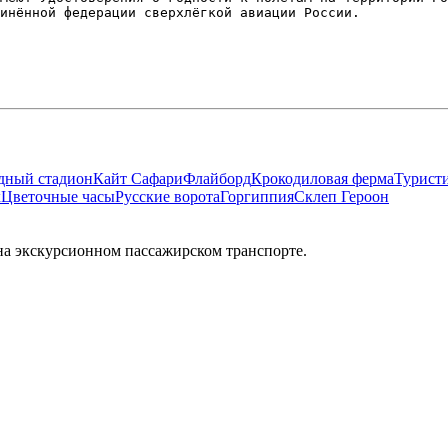
инённой федерации сверхлёгкой авиации России.
дный стадион
Кайт Сафари
Флайборд
Крокодиловая ферма
Турист
к
Цветочные часы
Русские ворота
Горгиппия
Склеп Героон
а экскурсионном пассажирском транспорте.