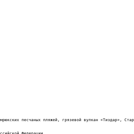
мрюкских песчаных пляжей, грязевой вулкан «Тиздар», Стар
ссийской Федерации.