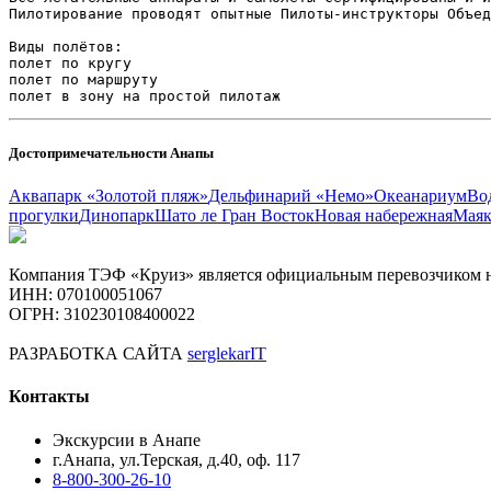
Пилотирование проводят опытные Пилоты-инструкторы Объед
Виды полётов:
полет по кругу
полет по маршруту
полет в зону на простой пилотаж
Достопримечательности Анапы
Аквапарк «Золотой пляж»
Дельфинарий «Немо»
Океанариум
Во
прогулки
Динопарк
Шато ле Гран Восток
Новая набережная
Мая
Компания ТЭФ «Круиз» является официальным перевозчиком н
ИНН: 070100051067
ОГРН: 310230108400022
РАЗРАБОТКА САЙТА
serglekarIT
Контакты
Экскурсии в Анапе
г.Анапа, ул.Терская, д.40, оф. 117
8-800-300-26-10