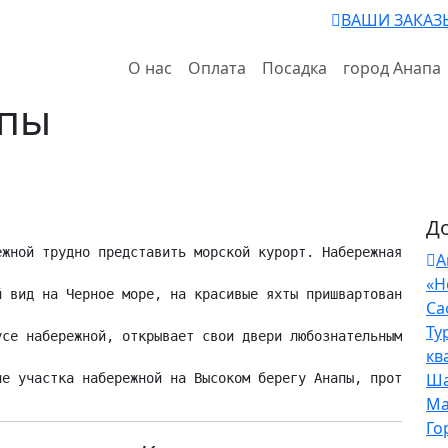
ВАШИ ЗАКАЗ
О нас
Оплата
Посадка
город Анапа
апы
Д
ежной трудно представить морской курорт. Набережная в Ан
А
«Н
й вид на Черное море, на красивые яхты пришвартованные в
Са
Ту
усе набережной, открывает свои двери любознательным гост
кв
Ша
ие участка набережной на Высоком берегу Анапы, протянувш
Ма
Го