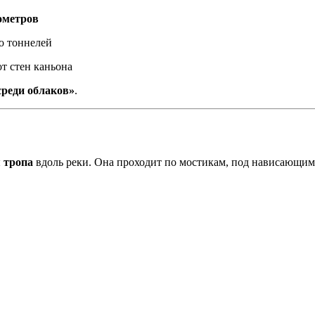
ометров
о тоннелей
т стен каньона
среди облаков»
.
 тропа
вдоль реки. Она проходит по мостикам, под нависающим