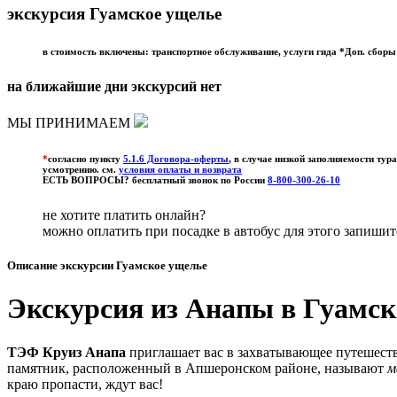
экскурсия Гуамское ущелье
в стоимость включены: транспортное обслуживание, услуги гида *Доп. сбор
на ближайшие дни экскурсий нет
МЫ ПРИНИМАЕМ
*
согласно пункту
5.1.6 Договора-оферты
, в случае низкой заполняемости ту
усмотрению. см.
условия оплаты и возврата
ЕСТЬ ВОПРОСЫ? бесплатный звонок по России
8-800-300-26-10
не хотите платить онлайн?
можно оплатить при посадке в автобус для этого запиши
Описание экскурсии Гуамское ущелье
Экскурсия из Анапы в Гуамско
ТЭФ Круиз Анапа
приглашает вас в захватывающее путешест
памятник, расположенный в Апшеронском районе, называют
м
краю пропасти, ждут вас!