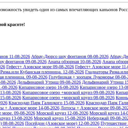
зможность увидеть один из самых впечатляющих каньонов Росси
ной красоте!
нов 11-08-2026
Абрау-Дюрсо шоу фонтанов 08-08-2026
Абрау-Дю
оу фонтанов 09-08-2026
Анапа обзорная 10-08-2026
Анапа обзорн
026
Гефест+ Азовское море 09-08-2026
Гефест+ Азовское море 11-
Рима.или Кубанская пленница. 12-08-2026
Гладиаторы Рима.или
я пленница. 09-08-2026
Голубицкая + зоопарк Лукоморье 08-08-
-08-2026
Дельфинарий Утриш 09-08-2026
Дельфинарий Утриш 15
1-08-2026
Кипарисовое озеро 16-08-2026
Кипарисовое озеро 13-0
13-08-2026
Кипарисовое озеро +морской круиз 09-08-2026
Кипар
15-08-2026
Кипарисовое озеро +морской круиз 08-08-2026
Конны
2026
Краснодар Парк Галицкого 15-08-2026
Краснодар Парк Гали
ы + Азовское море 14-08-2026
Лотосы + Азовское море 09-08-20
 море. 09-08-2026
Морской круиз 12-08-2026
Морской круиз 14-
круиз 13-08-2026
Морской круиз 15-08-2026
Неберджай 09-08-20
) 08-08-2026
Посейдон (Азовское море) 12-08-2026
Путешествие 