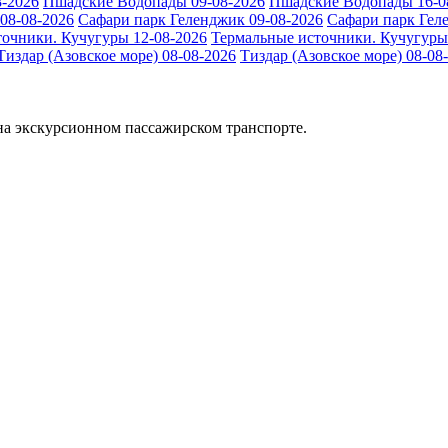
-2026
Пшадские Водопады 09-08-2026
Пшадские Водопады 16-0
08-08-2026
Сафари парк Геленджик 09-08-2026
Сафари парк Гел
очники. Кучугуры 12-08-2026
Термальные источники. Кучугуры
Тиздар (Азовское море) 08-08-2026
Тиздар (Азовское море) 08-08
а экскурсионном пассажирском транспорте.