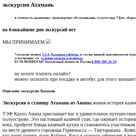
экскурсия Атамань
в стоимость включены: транспортное обслуживание, услуги гида *Доп. сбор
на ближайшие дни экскурсий нет
МЫ ПРИНИМАЕМ
*
согласно пункту
5.1.6 Договора-оферты
, в случае низкой заполняемости ту
усмотрению. см.
условия оплаты и возврата
ЕСТЬ ВОПРОСЫ? бесплатный звонок по России
8-800-300-26-10
не хотите платить онлайн?
можно оплатить при посадке в автобус для этого запиши
Описание экскурсии Атамань
Экскурсия в станицу Атамань из Анапы
:живая история казач
ТЭФ Круиз Анапа приглашает вас в удивительное путешестви
полуострове. Это настоящий казачий стан, где оживает история
века, пробуете блюда казачьей кухни и становитесь участнико
на месте древнего городища Гермонасса — Тмутаракань . Компле
кто хочет понять душу Кубани. Вход в станицу оформлен в ви