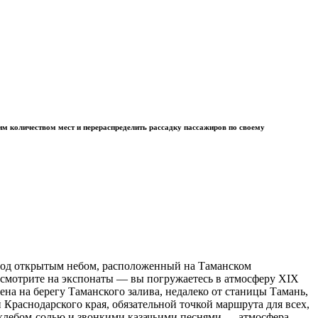
шим количеством мест и перераспределить рассадку пассажиров по своему
под открытым небом, расположенный на Таманском
то смотрите на экспонаты — вы погружаетесь в атмосферу XIX
ена на берегу Таманского залива, недалеко от станицы Тамань,
 Краснодарского края, обязательной точкой маршрута для всех,
 хлебом-солью и звонкими казачьими песнями — атмосфера