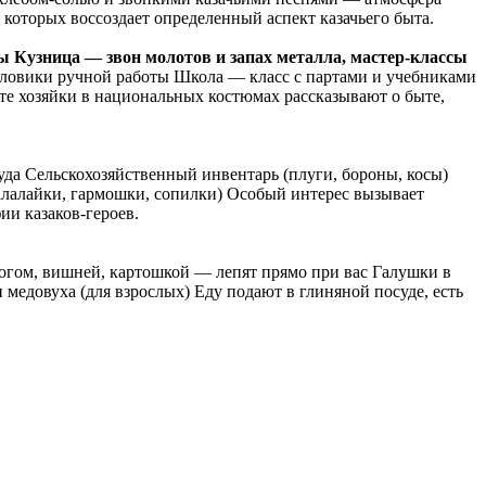
 которых воссоздает определенный аспект казачьего быта.
ы Кузница — звон молотов и запах металла, мастер-классы
оловики ручной работы Школа — класс с партами и учебниками
те хозяйки в национальных костюмах рассказывают о быте,
уда Сельскохозяйственный инвентарь (плуги, бороны, косы)
алалайки, гармошки, сопилки) Особый интерес вызывает
ии казаков-героев.
рогом, вишней, картошкой — лепят прямо при вас Галушки в
медовуха (для взрослых) Еду подают в глиняной посуде, есть