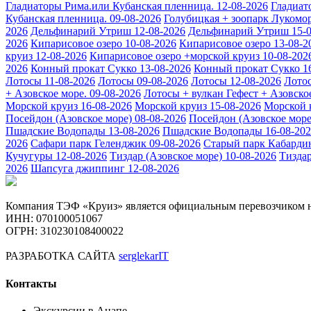
Гладиаторы Рима.или Кубанская пленница. 12-08-2026
Гладиат
Кубанская пленница. 09-08-2026
Голубицкая + зоопарк Лукомор
2026
Дельфинарий Утриш 12-08-2026
Дельфинарий Утриш 15-0
2026
Кипарисовое озеро 10-08-2026
Кипарисовое озеро 13-08-2
круиз 12-08-2026
Кипарисовое озеро +морской круиз 10-08-202
2026
Конный прокат Сукко 13-08-2026
Конный прокат Сукко 1
Лотосы 11-08-2026
Лотосы 09-08-2026
Лотосы 12-08-2026
Лотос
+ Азовское море. 09-08-2026
Лотосы + вулкан Гефест + Азовское
Морской круиз 16-08-2026
Морской круиз 15-08-2026
Морской 
Посейдон (Азовское море) 08-08-2026
Посейдон (Азовское море
Пшадские Водопады 13-08-2026
Пшадские Водопады 16-08-20
2026
Сафари парк Геленджик 09-08-2026
Старый парк Кабардин
Кучугуры 12-08-2026
Тиздар (Азовское море) 10-08-2026
Тиздар
2026
Шапсуга джиппинг 12-08-2026
Компания ТЭФ «Круиз» является официальным перевозчиком н
ИНН: 070100051067
ОГРН: 310230108400022
РАЗРАБОТКА САЙТА
serglekarIT
Контакты
Экскурсии в Анапе