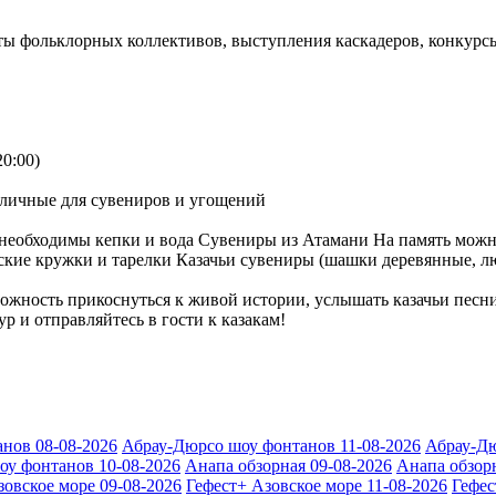
ты фольклорных коллективов, выступления каскадеров, конкурс
20:00)
наличные для сувениров и угощений
необходимы кепки и вода Сувениры из Атамани На память можн
ские кружки и тарелки Казачьи сувениры (шашки деревянные, л
жность прикоснуться к живой истории, услышать казачьи песни
р и отправляйтесь в гости к казакам!
нов 08-08-2026
Абрау-Дюрсо шоу фонтанов 11-08-2026
Абрау-Дю
оу фонтанов 10-08-2026
Анапа обзорная 09-08-2026
Анапа обзорн
зовское море 09-08-2026
Гефест+ Азовское море 11-08-2026
Гефес