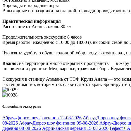
Фотосессию в казачьих костюмах
Хороводы и народные игры
В выходные и праздники на главной площади проходят концер
Практическая информация
Расстояние от Анапы: около 80 км
Продолжительность экскурсии: 8 часов
Время работы: ежедневно с 10:00 до 18:00 (в высокий сезон до 
Что взять: удобную обувь, головной убор, воду, фотоаппарат, 
Важно:
на территории много открытых пространств — в жару 
половички и рушники Мед, варенье, травяные сборы Керамиче
Экскурсия в станицу Атамань от ТЭФ Круиз Анапа — это возмо
гостеприимство, которым так славится этот край. Бронируйте ту
ближайшие экскурсии
Абрау-Дюрсо шоу фонтанов 12-08-2026
Абрау-Дюрсо шоу фонта
08-2026
Абрау-Дюрсо шоу фонтанов 09-08-2026
Абрау-Дюрсо ш
деревня 08-08-2026
Африканская деревня 15-08-2026
Гефест+ А