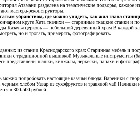
ритория Атамани разделена на тематические подворья, каждое из
отают мастера-реконструкторы.
гатым убранством, где можно увидеть, как жил глава станиц
ончарном круге Хата ткачихи — старинные ткацкие станки и п
оды Казачья церковь — небольшой деревянный храм В каждой ха
отреть, но и трогать, примерять, фотографировать.
данных из станиц Краснодарского края: Старинная мебель и пос
рушники с традиционной вышивкой Музыкальные инструменты (б
есь представлены шашки, кинжалы, черкески, папахи и фотограф
сь можно попробовать настоящие казачьи блюда: Вареники с тво
 черным хлебом Узвар из сухофруктов и травяной чай Наливки и 
тся в 300-500 рублей.