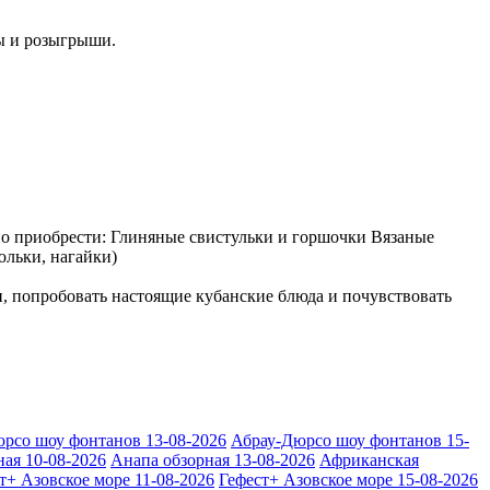
ы и розыгрыши.
о приобрести: Глиняные свистульки и горшочки Вязаные
юльки, нагайки)
, попробовать настоящие кубанские блюда и почувствовать
рсо шоу фонтанов 13-08-2026
Абрау-Дюрсо шоу фонтанов 15-
ая 10-08-2026
Анапа обзорная 13-08-2026
Африканская
т+ Азовское море 11-08-2026
Гефест+ Азовское море 15-08-2026