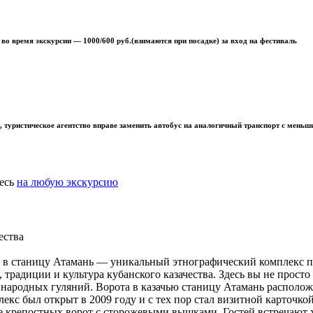
ы во время экскурсии —
1000/600
руб.(взимаются при посадке) за
вход на фестиваль
ра, туристическое агентство вправе заменить автобус на аналогичный транспорт с мень
тесь
на любую экскурсию
ества
е в станицу Атамань — уникальный этнографический комплекс 
, традиции и культура кубанского казачества. Здесь вы не прос
м народных гуляний. Ворота в казачью станицу Атамань располож
кс был открыт в 2009 году и с тех пор стал визитной карточкой
де крепостных ворот с сторожевыми вышками. Гостей встречают