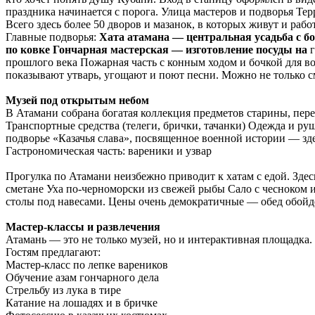
праздника начинается с порога. Улица мастеров и подворья Тер
Всего здесь более 50 дворов и мазанок, в которых живут и раб
Главные подворья:
Хата атамана — центральная усадьба с бо
по ковке Гончарная мастерская — изготовление посуды на
г
прошлого века Пожарная часть с конным ходом и бочкой для в
показывают утварь, угощают и поют песни. Можно не только см
Музей под открытым небом
В Атамани собрана богатая коллекция предметов старины, пере
Транспортные средства (телеги, брички, тачанки) Одежда и 
подворье «Казачья слава», посвященное военной истории — зд
Гастрономическая часть: вареники и узвар
Прогулка по Атамани неизбежно приводит к хатам с едой. Зде
сметане Уха по-черноморски из свежей рыбы Сало с чесноком и
столы под навесами. Цены очень демократичные — обед обойде
Мастер-классы и развлечения
Атамань — это не только музей, но и интерактивная площадка.
Гостям предлагают:
Мастер-класс по лепке вареников
Обучение азам гончарного дела
Стрельбу из лука в тире
Катание на лошадях и в бричке