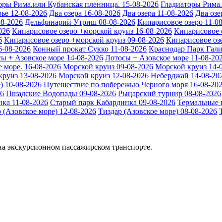
оры Рима.или Кубанская пленница. 15-08-2026
Гладиаторы Рима.
ье 12-08-2026
Два озера 16-08-2026
Два озера 11-08-2026
Два озе
8-2026
Дельфинарий Утриш 08-08-2026
Кипарисовое озеро 11-0
026
Кипарисовое озеро +морской круиз 16-08-2026
Кипарисовое 
6
Кипарисовое озеро +морской круиз 09-08-2026
Кипарисовое озе
6-08-2026
Конный прокат Сукко 11-08-2026
Краснодар Парк Гали
ы + Азовское море 14-08-2026
Лотосы + Азовское море 11-08-20
 море. 16-08-2026
Морской круиз 09-08-2026
Морской круиз 14-
круиз 13-08-2026
Морской круиз 12-08-2026
Неберджай 14-08-20
) 10-08-2026
Путешествие по побережью Черного моря 16-08-20
26
Пшадские Водопады 09-08-2026
Рыцарский турнир 08-08-2026
ка 11-08-2026
Старый парк Кабардинка 09-08-2026
Термальные 
 (Азовское море) 12-08-2026
Тиздар (Азовское море) 08-08-2026
а экскурсионном пассажирском транспорте.